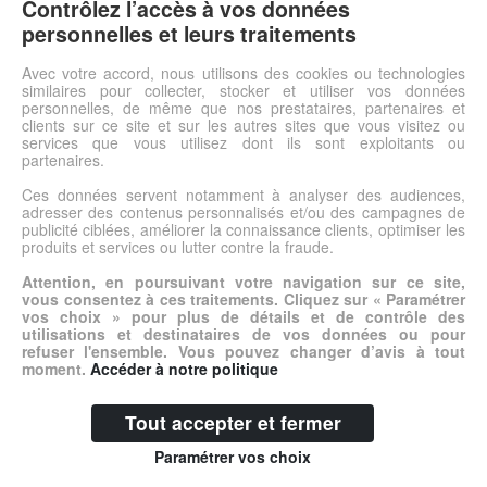
Contrôlez l’accès à vos données
la ferme... Des heures de plaisir assurées mais aussi de
personnelles et leurs traitements
nombreuses discussions : Que mangent-ils ? Où vivent-ils ?
etc.L: 19 cm - l: 4 cm - H: 9 cm.
Avec votre accord, nous utilisons des cookies ou technologies
similaires pour collecter, stocker et utiliser vos données
personnelles, de même que nos prestataires, partenaires et
Voir l'offre
clients sur ce site et sur les autres sites que vous visitez ou
services que vous utilisez dont ils sont exploitants ou
partenaires.
© DSh0p 2026 -
Accueil
-
Mentions légales
Ces données servent notamment à analyser des audiences,
adresser des contenus personnalisés et/ou des campagnes de
publicité ciblées, améliorer la connaissance clients, optimiser les
produits et services ou lutter contre la fraude.
Attention, en poursuivant votre navigation sur ce site,
vous consentez à ces traitements. Cliquez sur « Paramétrer
vos choix » pour plus de détails et de contrôle des
utilisations et destinataires de vos données ou pour
refuser l'ensemble. Vous pouvez changer d’avis à tout
moment.
Accéder à notre politique
Tout accepter et fermer
Paramétrer vos choix