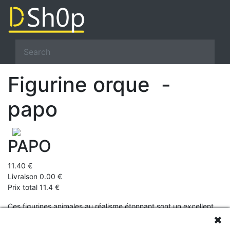
Figurine orque -
papo
PAPO
11.40 €
Livraison 0.00 €
Prix total 11.4 €
Ces figurines animales au réalisme étonnant sont un excellent
✖
support pédagogique pour faire découvrir aux enfants de
nombreux mondes animaliers : la savane, la forêt, les champs,