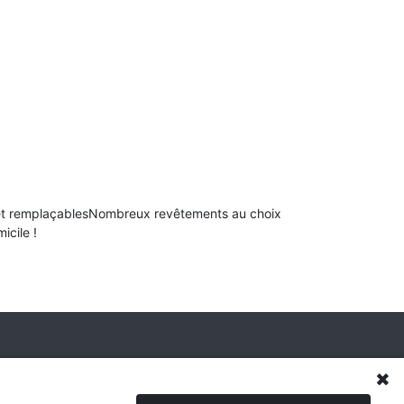
 et remplaçablesNombreux revêtements au choix
icile !
✖