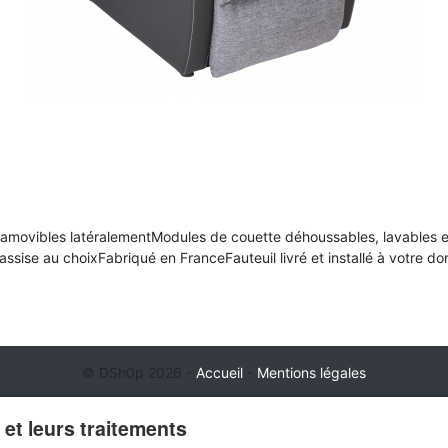
t amovibles latéralementModules de couette déhoussables, lavables
ssise au choixFabriqué en FranceFauteuil livré et installé à votre dom
© DSh0p 2026 -
Accueil
-
Mentions légales
et leurs traitements