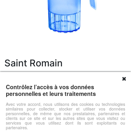
Saint Romain
14.90 €
✖
Livraison 0.00 €
Contrôlez l’accès à vos données
Prix total 14.9 €
personnelles et leurs traitements
Pichet avec couvercle d'une contenance de 1 litre. Idéal pour
un usage intensif en collectivité. Sans bisphénol A, sans
Avec votre accord, nous utilisons des cookies ou technologies
similaires pour collecter, stocker et utiliser vos données
phtalate. Fabrication française.
personnelles, de même que nos prestataires, partenaires et
clients sur ce site et sur les autres sites que vous visitez ou
services que vous utilisez dont ils sont exploitants ou
Voir l'offre
partenaires.