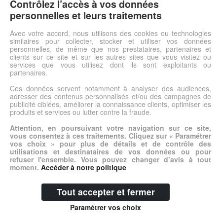
Personnalisez votre fauteuil roulantFlasques amovibles : 10
Contrôlez l’accès à vos données
secondesFixation très simpleVendu à l'unité
personnelles et leurs traitements
Avec votre accord, nous utilisons des cookies ou technologies
Voir l'offre
similaires pour collecter, stocker et utiliser vos données
personnelles, de même que nos prestataires, partenaires et
clients sur ce site et sur les autres sites que vous visitez ou
services que vous utilisez dont ils sont exploitants ou
© DSh0p 2026 -
Accueil
-
Mentions légales
partenaires.
Ces données servent notamment à analyser des audiences,
adresser des contenus personnalisés et/ou des campagnes de
publicité ciblées, améliorer la connaissance clients, optimiser les
produits et services ou lutter contre la fraude.
Attention, en poursuivant votre navigation sur ce site,
vous consentez à ces traitements. Cliquez sur « Paramétrer
vos choix » pour plus de détails et de contrôle des
utilisations et destinataires de vos données ou pour
refuser l'ensemble. Vous pouvez changer d’avis à tout
moment.
Accéder à notre politique
Tout accepter et fermer
Paramétrer vos choix