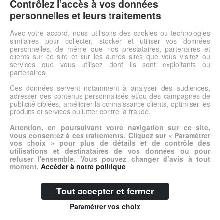
en tissu léger Des sièges qui épousent la forme du corps !
Contrôlez l’accès à vos données
personnelles et leurs traitements
Voir l'offre
Avec votre accord, nous utilisons des cookies ou technologies
similaires pour collecter, stocker et utiliser vos données
personnelles, de même que nos prestataires, partenaires et
clients sur ce site et sur les autres sites que vous visitez ou
© DSh0p 2026 -
Accueil
-
Mentions légales
services que vous utilisez dont ils sont exploitants ou
partenaires.
Ces données servent notamment à analyser des audiences,
adresser des contenus personnalisés et/ou des campagnes de
publicité ciblées, améliorer la connaissance clients, optimiser les
produits et services ou lutter contre la fraude.
Attention, en poursuivant votre navigation sur ce site,
vous consentez à ces traitements. Cliquez sur « Paramétrer
vos choix » pour plus de détails et de contrôle des
utilisations et destinataires de vos données ou pour
refuser l'ensemble. Vous pouvez changer d’avis à tout
moment.
Accéder à notre politique
Tout accepter et fermer
Paramétrer vos choix