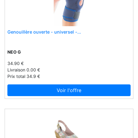
Eurekakids
Ever
Exacompta
Genouillère ouverte - universel -...
Excalibur
Excellent system
Expert
NEO G
Expresstech
34.90 €
Ezaccesse
Livraison 0.00 €
Prix total 34.9 €
Face shield
Facilotab
Voir l'offre
Fairsquared
Famaco
Famille hugel
Fantasi uk
Fantasie