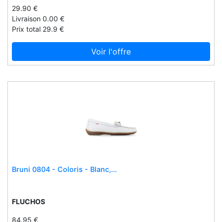
29.90 €
Jets
Livraison 0.00 €
Jeujura
Prix total 29.9 €
Jmg houcke
Voir l'offre
John masters organics
Johnnie walker
Joules
Jovi
Joxgirls : when healthy meets beauty
Jupiter
Jus jus
Just nic it
Juwelier krebber
Bruni 0804 - Coloris - Blanc,...
Juwelier krebber ll mönchengladbach
Juwelier krebber mönchengladbach
FLUCHOS
K design
84.95 €