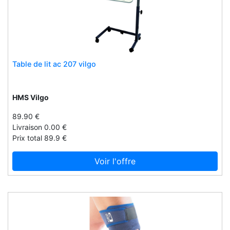
Emotion
Enclo.it
Enerblue
Enova
Enval
Table de lit ac 207 vilgo
Equipe
Erel
HMS Vilgo
Ergocar
89.90 €
Ergorest
Livraison 0.00 €
Ergotechnik
Prix total 89.9 €
Erzi
Voir l'offre
Escarius
Eschenbach
Eskimo1
Etac
Eucotherm