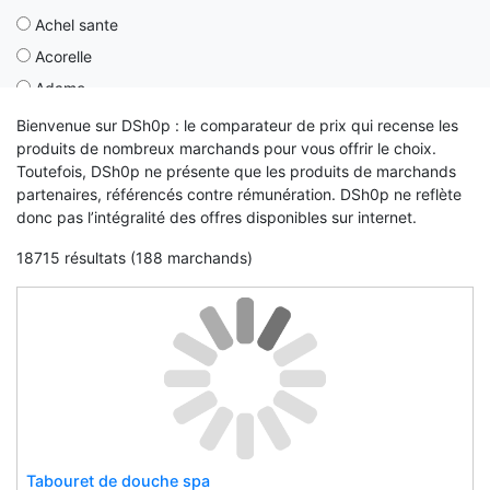
Achel sante
Boutique arthur
Acorelle
Bradorshop.it
Adamo
Brukomtegel
Adige
Cadeaubio
Bienvenue sur DSh0p : le comparateur de prix qui recense les
produits de nombreux marchands pour vous offrir le choix.
Adjustoform
Capuletandmontague.ie
Toutefois, DSh0p ne présente que les produits de marchands
Adour
Cellnutrition.ie
partenaires, référencés contre rémunération. DSh0p ne reflète
Aeon
donc pas l’intégralité des offres disponibles sur internet.
Cémarose
Aero
Chaussetteonline
18715 résultats (188 marchands)
Aerobie
Chaussmart
Ahorn
Chocolade-letter.nl
Aic
Chrismcmorrow.net
Aidapt
Cloud10beauty.com
Akinod
Coconeh.nl
Akw
Cop-room
Akw international
Cosmeticsonline.ie
Tabouret de douche spa