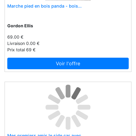
Marche pied en bois panda - bois...
Gordon's
Gotzburg
Goula
Gordon Ellis
Gowi
69.00 €
Graco
Livraison 0.00 €
Prix total 69 €
Grafters
Graine creative
Voir l'offre
Green toys
Greenall
Greyes
Grim'tout
Grind king
Grip
Gripoballs
Gripware
Mes premiers amis le side car avec...