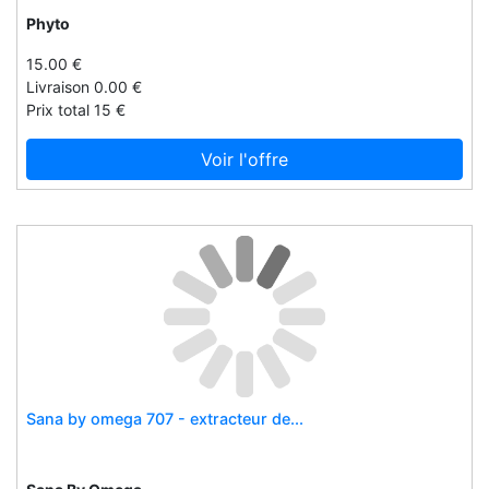
Homecraft
Phyto
Homestreethome.ie
15.00 €
Hot interiors ltd
Livraison 0.00 €
Prix total 15 €
Hotsox
Hsh
Voir l'offre
Hugo boss
Hurom
Hydrus
Hygie'net
I vg 5050
Ibywind
Identites
Idyll
Sana by omega 707 - extracteur de...
Idyll paper
Ilia