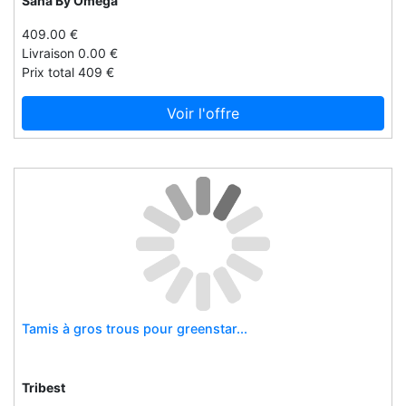
Sana By Omega
Ilobed
Immergas spa
409.00 €
Livraison 0.00 €
Inbev
Prix total 409 €
Indesmed
Ing-marie und die kleinen biester
Voir l'offre
Innovsa
Invacare
Iron shop
Isabelledeborchgrave
Iswegway
Izidoor
J.ordell
Jack daniel's
Tamis à gros trous pour greenstar...
Janod
Janome
Tribest
Jean de sey