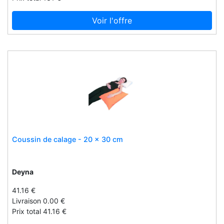
Le petit tom ®
Le robert
Voir l'offre
Learning resources
Legrand
Leonardo
Les antillaises
Les tropeziennes
Lilliputiens
Limited edition print
Lindenmann
Coussin de calage - 20 x 30 cm
Lite chocolate
Lithofin
Deyna
Livorno
41.16 €
Lloyd
Livraison 0.00 €
Lodgesons
Prix total 41.16 €
Lolea