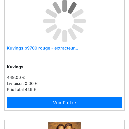
Dorking
Dornelle
Doro
Drift
Drift innovation
Kuvings b9700 rouge - extracteur...
Drive
Dröfn
Dropmenot
Kuvings
Druide
449.00 €
Dude
Livraison 0.00 €
Prix total 449 €
Dujardin
Duke
Voir l'offre
Dummy-vendor
Eagle
Eagle rare