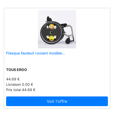
Dantoy
Datura
Davinci
De la martiniÈre
Decopatch
Decorative case
Deejo
Flasque fauteuil roulant modèle...
Dekaarterij
Delabie
TOUS ERGO
Delish
44.69 €
Demby
Livraison 0.00 €
Dermalogica
Prix total 44.69 €
Designhutte
Voir l'offre
Designker
Deyna