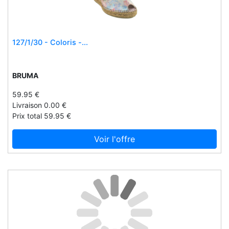
Fargeot
Feal
Feldschmiede
127/1/30 - Coloris -...
Feldschmiede®
Fibracolor
BRUMA
Finn comfort
Firebox
59.95 €
Livraison 0.00 €
Fitflop
Prix total 59.95 €
Fitform
Fleurus
Voir l'offre
Flexyfoot
Florame
Florett
Flosmall
Fluchos
Forestime