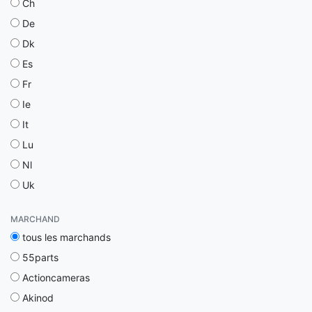
Ch
De
Dk
Es
Fr
Ie
It
Lu
Nl
Uk
MARCHAND
tous les marchands
55parts
Actioncameras
Akinod