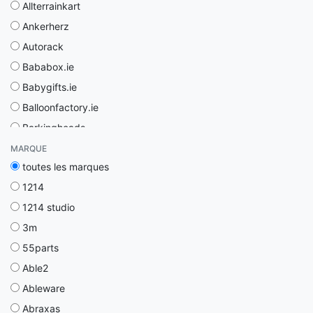
Allterrainkart
Ankerherz
Autorack
Bababox.ie
Babygifts.ie
Balloonfactory.ie
Barkingheads
Bathroomstore.ie
MARQUE
toutes les marques
Beardandshave
1214
Beejouxdesign.it
1214 studio
Bellakerzen
3m
Belmobile
55parts
Binu-beauty
Able2
Bjb Éditions
Ableware
Bluetooth-oordopjes.nl
Abraxas
Bodymassagers.ie