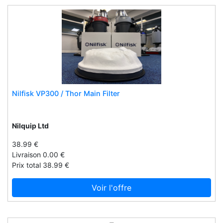
Di blasi
Dickies
Dietz
Digel
Dinner lady summer holidays
Diset
Ditting
Nilfisk VP300 / Thor Main Filter
Diverso.lu
Djeco
Nilquip Ltd
Djvape
38.99 €
Djvapeuk
Livraison 0.00 €
Dlm creations
Prix total 38.99 €
Dog mate
Voir l'offre
Don papa
Doozy cocktails
Doré doré