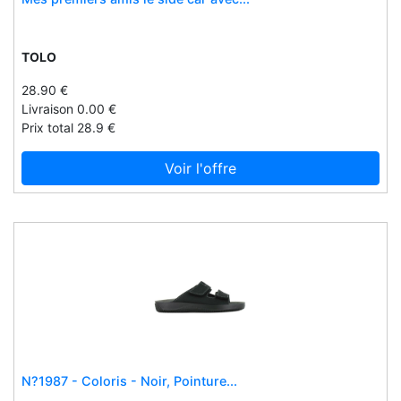
Groom paris
Grosdodo
TOLO
GrÜnd
Guide craft
28.90 €
Livraison 0.00 €
Gummee
Prix total 28.9 €
Gunsmith fitness
Gymshark - be a visionary.
Voir l'offre
H veste
H20
Hachette children's group
Hackett
Halva
Handy cane
Handybar
Handycup
N?1987 - Coloris - Noir, Pointure...
Handynamic