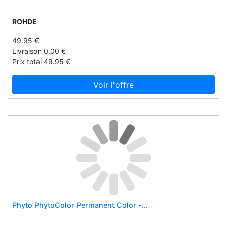
Hape
ROHDE
Harley
49.95 €
Harpercollins publishers
Livraison 0.00 €
Hasbro
Prix total 49.95 €
Hastorg
Voir l'offre
Hausdeier.lu
Hawos
Health craft
Heidi klein
Helly hansen
Herdegen
Hergos
Herterich artisan meats
Hms vilgo
Phyto PhytoColor Permanent Color -...
Home 'n garden