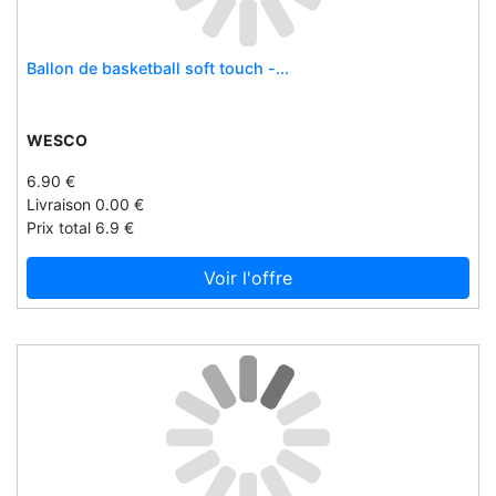
Forta
Fozzetti
Ballon de basketball soft touch -...
Freddy
Frimousse
WESCO
Frugi
6.90 €
Funco
Livraison 0.00 €
Fuzeau
Prix total 6.9 €
G-shock
Voir l'offre
Games workshop
Garmin
Geekzone
Geekzone101
Geemarc
Gentleday
Georgette