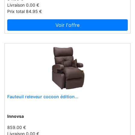
Karl weis
Livraison 0.00 €
Karma karma bvba
Prix total 84.95 €
Kdesign
Voir l'offre
Kimberfeel
Kin
Kingspan
Kissme mistletoe
Kissmemistletoe
Kitaro
Klein
Knork
Fauteuil releveur cocoon édition...
Kswiss-eu
Kure bazaar
Kuvings
Innovsa
L'atelier du sourcil
859.00 €
L'atelier emma & chloé
Livraison 0.00 €