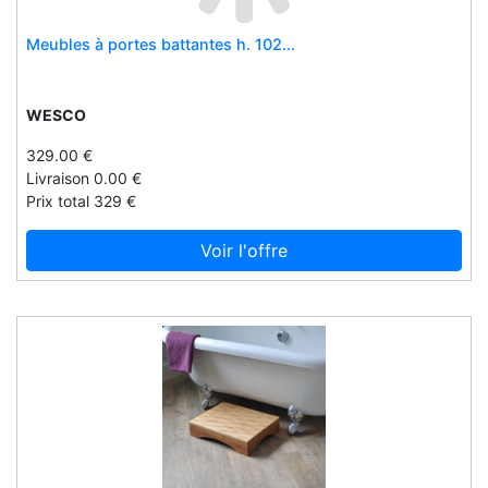
Germline
Giesswein - accessoire
Meubles à portes battantes h. 102...
Giesswein - hausschuhe
Giesswein - merinorunner
WESCO
Giesswein - mützen
329.00 €
Gigamic
Livraison 0.00 €
Gilbert
Prix total 329 €
Ginger rose
Voir l'offre
Gioielleria mariatti torino
Giotto
Glenmorangie
Go dual sim uk
Golden discs
Good elf
Good grips
Gordon ellis