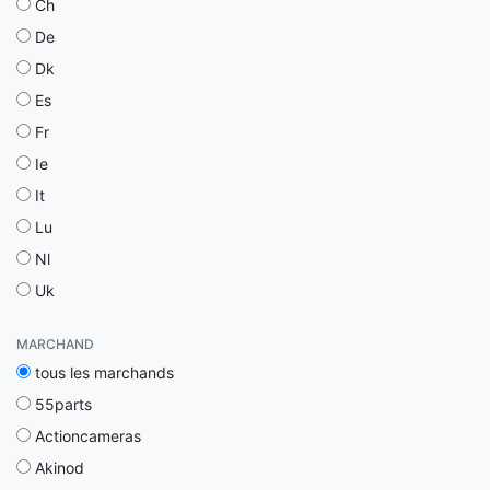
Ch
De
Dk
Es
Fr
Ie
It
Lu
Nl
Uk
MARCHAND
tous les marchands
55parts
Actioncameras
Akinod