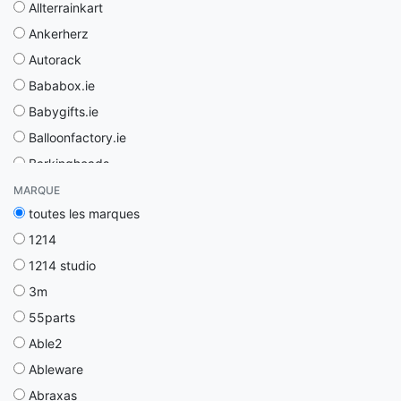
Allterrainkart
Ankerherz
Autorack
Bababox.ie
Babygifts.ie
Balloonfactory.ie
Barkingheads
Bathroomstore.ie
MARQUE
toutes les marques
Beardandshave
1214
Beejouxdesign.it
1214 studio
Bellakerzen
3m
Belmobile
55parts
Binu-beauty
Able2
Bjb Éditions
Ableware
Bluetooth-oordopjes.nl
Abraxas
Bodymassagers.ie