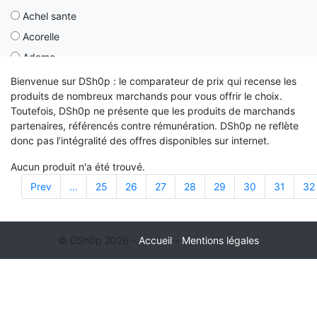
Achel sante
Boutique arthur
Acorelle
Bradorshop.it
Adamo
Brukomtegel
Adige
Cadeaubio
Bienvenue sur DSh0p : le comparateur de prix qui recense les
produits de nombreux marchands pour vous offrir le choix.
Adjustoform
Capuletandmontague.ie
Toutefois, DSh0p ne présente que les produits de marchands
Adour
Cellnutrition.ie
partenaires, référencés contre rémunération. DSh0p ne reflète
Aeon
donc pas l’intégralité des offres disponibles sur internet.
Cémarose
Aero
Chaussetteonline
Aucun produit n'a été trouvé.
Aerobie
Chaussmart
Prev
...
25
26
27
28
29
30
31
32
Ahorn
Chocolade-letter.nl
Aic
Chrismcmorrow.net
© DSh0p 2026 -
Accueil
-
Mentions légales
Aidapt
Cloud10beauty.com
Akinod
Coconeh.nl
Akw
Cop-room
Akw international
Cosmeticsonline.ie